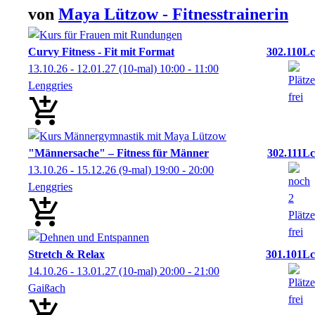
von
Maya
Lützow
- Fitnesstrainerin
Curvy Fitness - Fit mit Format
302.110Lc
13.10.26 - 12.01.27
(10-mal)
10:00
- 11:00
Lenggries
"Männersache" – Fitness für Männer
302.111Lc
13.10.26 - 15.12.26
(9-mal)
19:00
- 20:00
Lenggries
Stretch & Relax
301.101Lc
14.10.26 - 13.01.27
(10-mal)
20:00
- 21:00
Gaißach